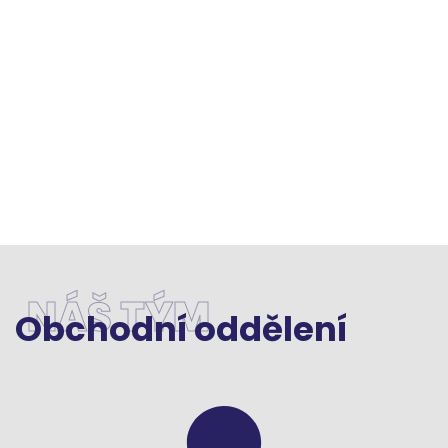
NÁŠ TÝM
Obchodní oddělení