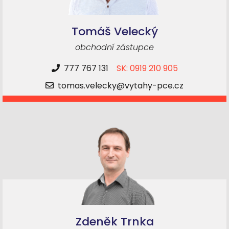
Tomáš Velecký
obchodní zástupce
777 767 131
SK: 0919 210 905
tomas.velecky@vytahy-pce.cz
Zdeněk Trnka