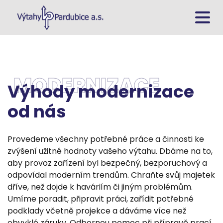
Úvodní stránka
Co nabízíme
MODERNIZACE
Výhody modernizace
Realizace
od nás
Kariéra
Provedeme všechny potřebné práce a činnosti ke
Kontakty
zvýšení užitné hodnoty vašeho
výtahu
. Dbáme na to,
aby provoz zařízení byl bezpečný, bezporuchový a
Sestavte si výtah
odpovídal moderním trendům. Chraňte svůj majetek
dříve, než dojde k haváriím či jiným problémům.
466 670 185
Umíme poradit, připravit práci, zařídit potřebné
podklady včetně projekce a dáváme více než
Servisní služba
obvyklé záruky. Odbornou pomoc při přípravě prací