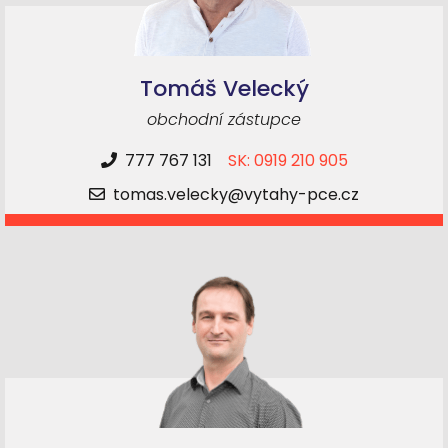
Tomáš Velecký
obchodní zástupce
777 767 131
SK: 0919 210 905
tomas.velecky@vytahy-pce.cz